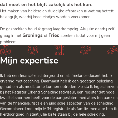
dat moet en het blijft zakelijk als het kan.
Het maken van heldere en duidelijke afspraken is wat mij betreft
belangrijk, waarbij losse eindjes worden voorkomen.
De gesprekken houd ik graag laagdrempelig. Als jullie daarbij zelf
Gronings
Fries
graag in het
of
spreken is dat voor mij geen
probleem.
Mijn expertise
Ik heb een financiële achtergrond en als freelance docent heb ik
ervaring met coaching. Daarnaast heb ik een gedegen opleiding
gehad om als mediator te kunnen optreden. Zo sta ik ingeschreven
bij het Register Erkend Scheidingsadviseur, een register dat hoge
kwaliteitsnormen heeft voor de aangesloten mediators ten aanzien
van de financiële, fiscale en juridische aspecten van de scheiding.
Gecombineerd met mijn MfN-registratie als familie-mediator ben ik
hierdoor goed in staat jullie bij te staan bij de hele scheiding.