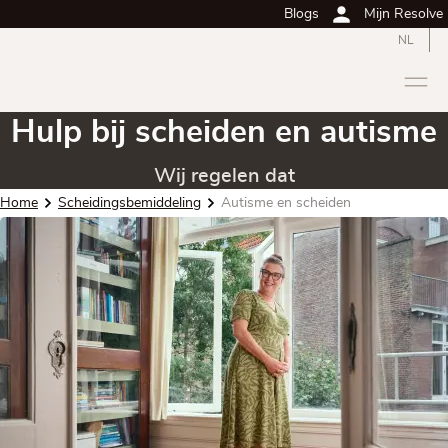
Blogs
Mijn Resolve
NL
Hulp bij scheiden en autisme
Wij regelen dat
Home
Scheidingsbemiddeling
Autisme en scheiden