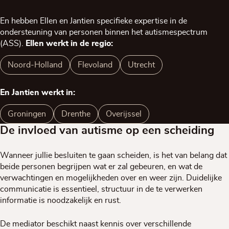
En hebben Ellen en Jantien specifieke expertise in de
ondersteuning van personen binnen het autismespectrum
(ASS).
Ellen werkt in de regio:
Noord-Holland
Flevoland
Utrecht
En Jantien werkt in:
Groningen
Drenthe
Overijssel
De invloed van autisme op een scheiding
Wanneer jullie besluiten te gaan scheiden, is het van belang dat
beide personen begrijpen wat er zal gebeuren, en wat de
verwachtingen en mogelijkheden over en weer zijn. Duidelijke
communicatie is essentieel, structuur in de te verwerken
informatie is noodzakelijk en rust.
De mediator beschikt naast kennis over verschillende