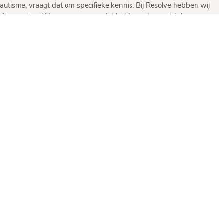
autisme, vraagt dat om specifieke kennis. Bij Resolve hebben wij
die ervaring. We zorgen ervoor dat beide partners zich begrepen
voelen en dat het proces eerlijk en helder verloopt.
Ben je benieuwd wat we voor jullie kunnen betekenen? Neem
gerust contact op voor een vrijblijvend kennismakingsgesprek.