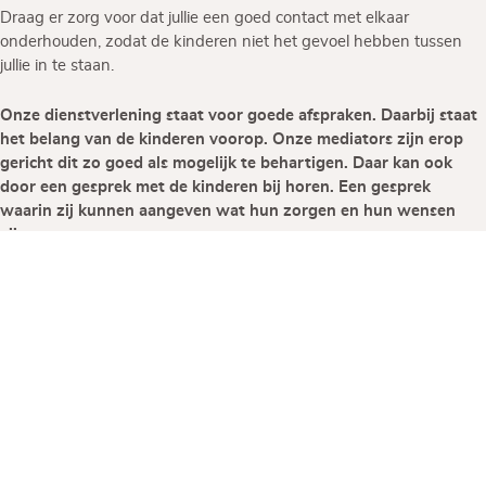
Draag er zorg voor dat jullie een goed contact met elkaar
onderhouden, zodat de kinderen niet het gevoel hebben tussen
jullie in te staan.
Onze dienstverlening staat voor goede afspraken. Daarbij staat
het belang van de kinderen voorop. Onze mediators zijn erop
gericht dit zo goed als mogelijk te behartigen. Daar kan ook
door een gesprek met de kinderen bij horen. Een gesprek
waarin zij kunnen aangeven wat hun zorgen en hun wensen
zijn.
Benieuwd of we ook jullie
kunnen helpen?
Laat je gegevens hier achter en we nemen
contact met je op
We horen graag waar we je mee kunnen helpen en kunnen in een
vrijlbijvend kennismakingsgesprek duidelijk vertellen hoe we jullie