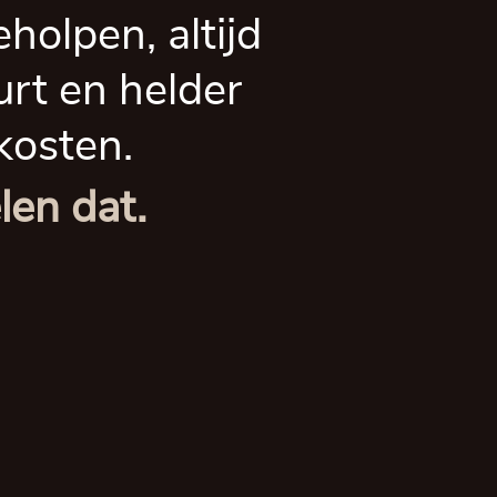
eholpen, altijd
urt en helder
kosten.
len dat.