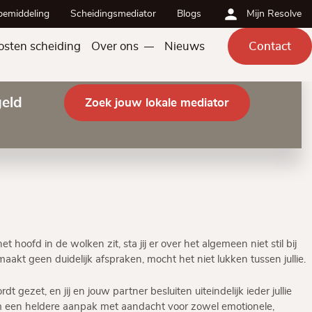
bemiddeling
Scheidingsmediator
Blogs
Mijn Resolve
osten scheiding
Over ons
Nieuws
Contact
geld
Zoek jouw lokale mediator
t hoofd in de wolken zit, sta jij er over het algemeen niet stil bij
 maakt geen duidelijk afspraken, mocht het niet lukken tussen jullie.
 gezet, en jij en jouw partner besluiten uiteindelijk ieder jullie
m een heldere aanpak met aandacht voor zowel emotionele,