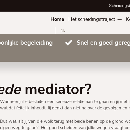
ouw
ouw
Scheidings
l
n
l
n
n
n
Home
Het scheidingstraject
K
l en
l en
NL
onlijke begeleiding
Snel en goed gere
igd?
igd?
ede
mediator?
Wanneer jullie besluiten een serieuze relatie aan te gaan en jij met he
wat dat feitelijk inhoudt. Jij denkt dan niet na over de gevolgen en
Dus wat, als jij van die wolk terug met beide benen op de grond wordt
eigen weg te gaan? Het goed scheiden van jullie wegen vraagt o