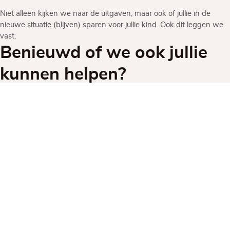
Niet alleen kijken we naar de uitgaven, maar ook of jullie in de
nieuwe situatie (blijven) sparen voor jullie kind. Ook dit leggen we
vast.
Benieuwd of we ook jullie
kunnen helpen?
Laat je gegevens hier achter en we nemen
contact met je op
We horen graag waar we je mee kunnen helpen en kunnen in een
vrijblijvend kennismakingsgesprek duidelijk vertellen hoe we jullie
gaan ontzorgen.