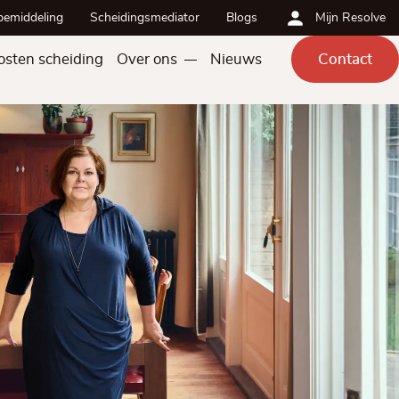
bemiddeling
Scheidingsmediator
Blogs
Mijn Resolve
osten scheiding
Over ons
Nieuws
Contact