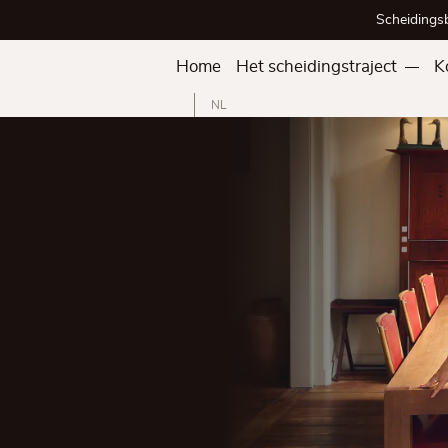
Scheidings
Home
Het scheidingstraject
K
NL