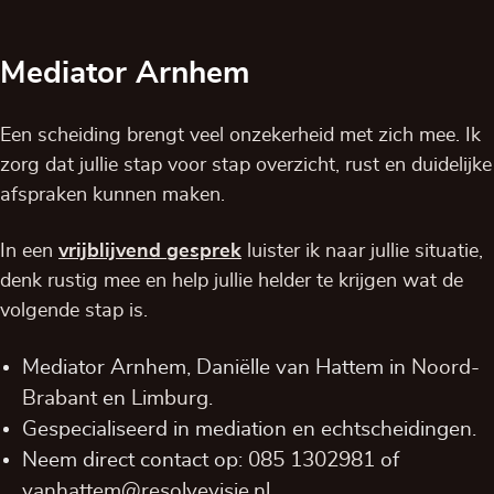
Mediator Arnhem
Een scheiding brengt veel onzekerheid met zich mee. Ik
zorg dat jullie stap voor stap overzicht, rust en duidelijke
afspraken kunnen maken.
In een
vrijblijvend
gesprek
luister ik naar jullie situatie,
denk rustig mee en help jullie helder te krijgen wat de
volgende stap is.
Mediator Arnhem, Daniëlle van Hattem in
Noord-
Brabant
en
Limburg
.
Gespecialiseerd in mediation en echtscheidingen.
Neem direct contact op:
085 1302981
of
vanhattem@resolvevisie.nl
.