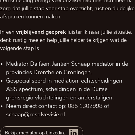
Een scheiding brengt veel onzekerheid met zich mee. Ik
zorg dat jullie stap voor stap overzicht, rust en duidelijke
afspraken kunnen maken.
In een
vrijblijvend
gesprek
luister ik naar jullie situatie,
denk rustig mee en help jullie helder te krijgen wat de
volgende stap is.
Mediator Dalfsen, Jantien Schaap mediator in de
provincies
Drenthe
en
Groningen
.
Gespecialiseerd in mediation, echtscheidingen,
ASS spectrum, scheidingen in de Duitse
grensregio vluchtelingen en anderstaligen.
Neem direct contact op:
085 1302998
of
schaap@resolvevisie.nl
Bekijk mediator op Linkedin: