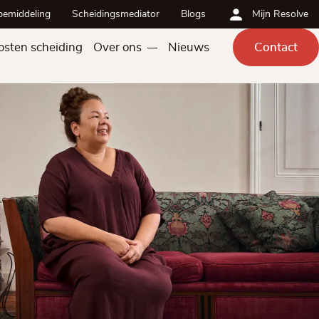
bemiddeling
Scheidingsmediator
Blogs
Mijn Resolve
osten scheiding
Over ons
Nieuws
Contact