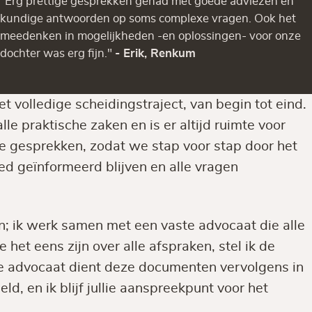
"Erg prettige gesprekken gehad met goede adviezen en
kundige antwoorden op soms complexe vragen. Ook het
meedenken in mogelijkheden -en oplossingen- voor onze
dochter was erg fijn."
- Erik, Renkum
et volledige scheidingstraject, van begin tot eind.
e praktische zaken en is er altijd ruimte voor
de gesprekken, zodat we stap voor stap door het
oed geïnformeerd blijven en alle vragen
n; ik werk samen met een vaste advocaat die alle
 het eens zijn over alle afspraken, stel ik de
advocaat dient deze documenten vervolgens in
ld, en ik blijf jullie aanspreekpunt voor het