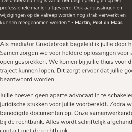
"De ondersteuning is vanaf het begin prettig en op een
professionele manier uitgevoerd. Ook aanpassingen en
wijzigingen op de valreep worden nog strak verwerkt en
kunnen meegenomen worden."
- Martin, Peel en Maas
Als mediator Grootebroek begeleid ik jullie door h
Samen zorgen we voor heldere oplossingen voor all
open gesprekken. We komen bij jullie thuis voor 
traject kunnen lopen. Dit zorgt ervoor dat jullie g
beantwoord worden.
Jullie hoeven geen aparte advocaat in te schakele
juridische stukken voor jullie voorbereidt. Zodra we
benodigde documenten op. Onze samenwerkende 
bij de rechtbank. Alles wordt schriftelijk afgehande
contact met de rechtbank.