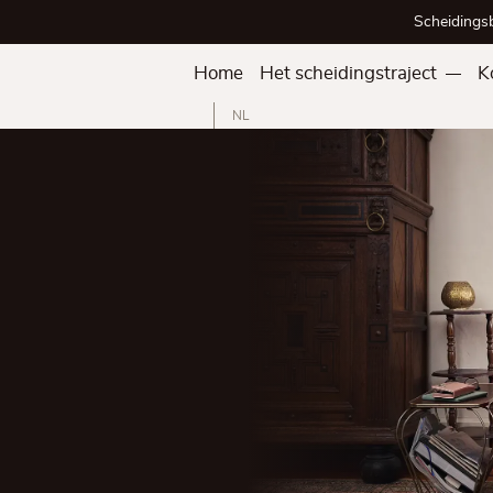
Scheidings
Home
Het scheidingstraject
K
NL