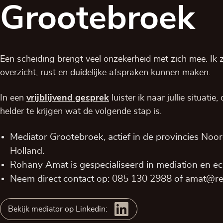
Grootebroek
Een scheiding brengt veel onzekerheid met zich mee. Ik zo
overzicht, rust en duidelijke afspraken kunnen maken.
In een
vrijblijvend
gesprek
luister ik naar jullie situatie
helder te krijgen wat de volgende stap is.
Mediator Grootebroek, actief in de provincies
Noor
Holland
.
Rohany Amat is gespecialiseerd in mediation en ec
Neem direct contact op:
085 130 2988
of
amat@res
Bekijk mediator op Linkedin: