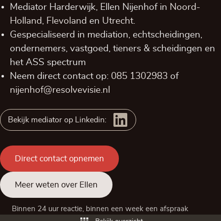
Mediator Harderwijk, Ellen Nijenhof in
Noord-
Holland,
Flevoland
en
Utrecht
.
Gespecialiseerd in mediation, echtscheidingen,
ondernemers, vastgoed, tieners & scheidingen en
het ASS spectrum
Neem direct contact op:
085 1302983
of
nijenhof@resolvevisie.nl
Bekijk mediator op Linkedin:
Direct contact opnemen
Meer weten over Ellen
Binnen 24 uur reactie, binnen een week een afspraak