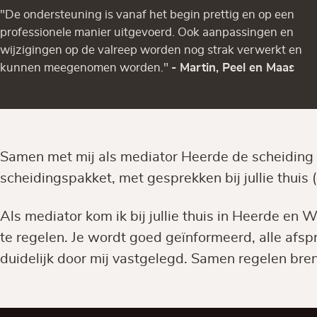
"De ondersteuning is vanaf het begin prettig en op een
professionele manier uitgevoerd. Ook aanpassingen en
wijzigingen op de valreep worden nog strak verwerkt en
kunnen meegenomen worden."
- Martin, Peel en Maas
Samen met mij als mediator Heerde de scheiding r
scheidingspakket, met gesprekken bij jullie thuis (
Als mediator kom ik bij jullie thuis in Heerde e
te regelen. Je wordt goed geïnformeerd, alle afs
duidelijk door mij vastgelegd. Samen regelen breng