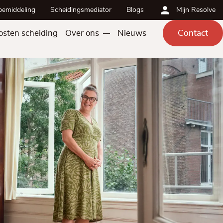
bemiddeling
Scheidingsmediator
Blogs
Mijn Resolve
osten scheiding
Over ons
Nieuws
Contact