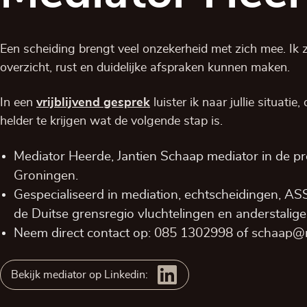
Een scheiding brengt veel onzekerheid met zich mee. Ik zo
overzicht, rust en duidelijke afspraken kunnen maken.
In een
vrijblijvend
gesprek
luister ik naar jullie situatie
helder te krijgen wat de volgende stap is.
Mediator Heerde, Jantien Schaap mediator in de p
Groningen
.
Gespecialiseerd in mediation, echtscheidingen, AS
de Duitse grensregio vluchtelingen en anderstalige
Neem direct contact op:
085 1302998
of
schaap@re
Bekijk mediator op Linkedin: