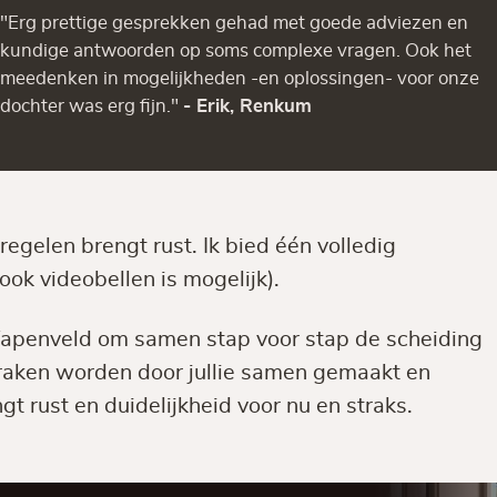
"Erg prettige gesprekken gehad met goede adviezen en
kundige antwoorden op soms complexe vragen. Ook het
meedenken in mogelijkheden -en oplossingen- voor onze
dochter was erg fijn."
- Erik, Renkum
egelen brengt rust. Ik bied één volledig
ook videobellen is mogelijk).
n Wapenveld om samen stap voor stap de scheiding
praken worden door jullie samen gemaakt en
t rust en duidelijkheid voor nu en straks.