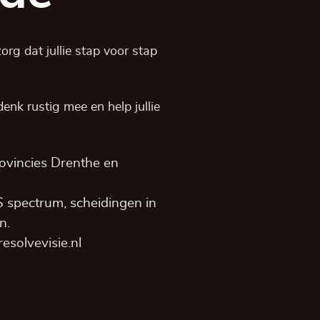
rg dat jullie stap voor stap
, denk rustig mee en help jullie
rovincies
Drenthe
en
S spectrum, scheidingen in
n.
solvevisie.nl