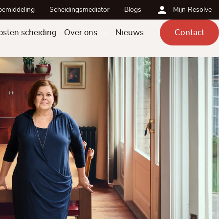
bemiddeling
Scheidingsmediator
Blogs
Mijn Resolve
osten scheiding
Over ons
Nieuws
Contact