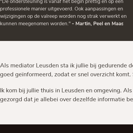
"De ondersteuning is vanaf het begin prettig en op een
professionele manier uitgevoerd. Ook aanpassingen en
wijzigingen op de valreep worden nog strak verwerkt en
kunnen meegenomen worden."
- Martin, Peel en Maas
Als mediator Leusden sta ik jullie bij gedurende 
goed geïnformeerd, zodat er snel overzicht komt. 
Ik kom bij jullie thuis in Leusden en omgeving. Al
gezorgd dat je allebei over dezelfde informatie be