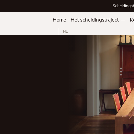
Scheidings
Home
Het scheidingstraject
K
NL