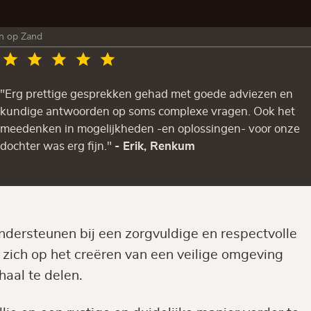
n op Zand
"Erg prettige gesprekken gehad met goede adviezen en
kundige antwoorden op soms complexe vragen. Ook het
meedenken in mogelijkheden -en oplossingen- voor onze
dochter was erg fijn."
- Erik, Renkum
ondersteunen bij een zorgvuldige en respectvolle
t zich op het creëren van een veilige omgeving
haal te delen.