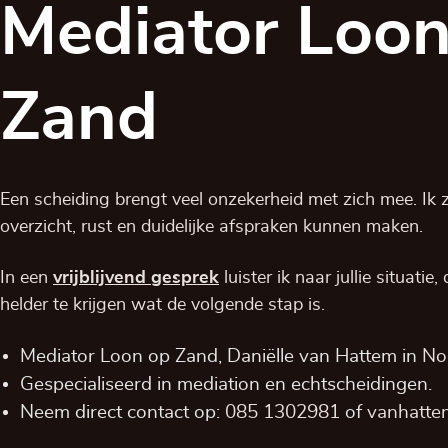
Mediator Loon
Zand
Een scheiding brengt veel onzekerheid met zich mee. Ik zo
overzicht, rust en duidelijke afspraken kunnen maken.
In een
vrijblijvend
gesprek
luister ik naar jullie situatie
helder te krijgen wat de volgende stap is.
Mediator Loon op Zand, Daniëlle van Hattem in
No
Gespecialiseerd in mediation en echtscheidingen.
Neem direct contact op:
085 1302981
of
vanhattem