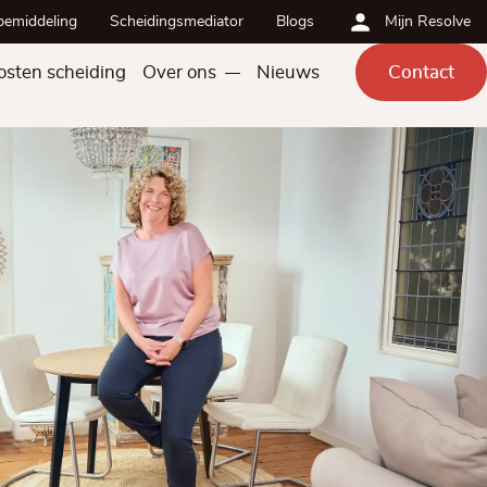
bemiddeling
Scheidingsmediator
Blogs
Mijn Resolve
osten scheiding
Over ons
Nieuws
Contact