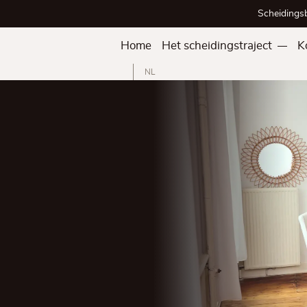
Scheidings
Home
Het scheidingstraject
K
NL