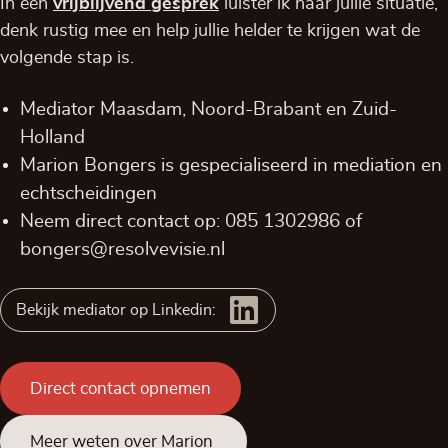
In een
vrijblijvend
gesprek
luister ik naar jullie situatie,
denk rustig mee en help jullie helder te krijgen wat de
volgende stap is.
Mediator Maasdam,
Noord-Brabant
en
Zuid-
Holland
Marion Bongers is gespecialiseerd in mediation en
echtscheidingen
Neem direct contact op:
085 1302986
of
bongers@resolvevisie.nl
Bekijk mediator op Linkedin:
Direct contact opnemen
Meer weten over Marion