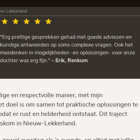
uw-Lekkerland
"Erg prettige gesprekken gehad met goede adviezen en
kundige antwoorden op soms complexe vragen. Ook het
meedenken in mogelijkheden -en oplossingen- voor onze
dochter was erg fijn."
- Erik, Renkum
ige en respectvolle manier, met mijn
t doel is om samen tot praktische oplossingen te
odat er rust en helderheid ontstaat. Dit traject
huiskom in Nieuw-Lekkerland.