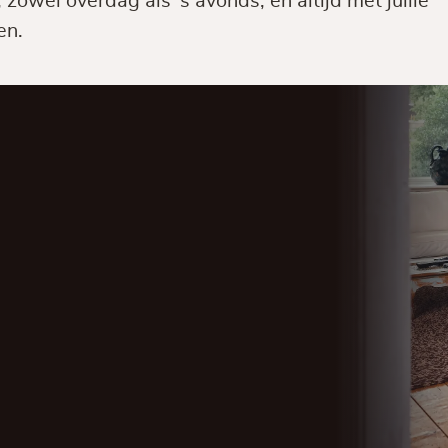
owel overdag als ’s avonds, en altijd met jullie
en.