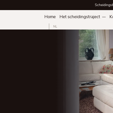
Scheidings
Home
Het scheidingstraject
K
NL