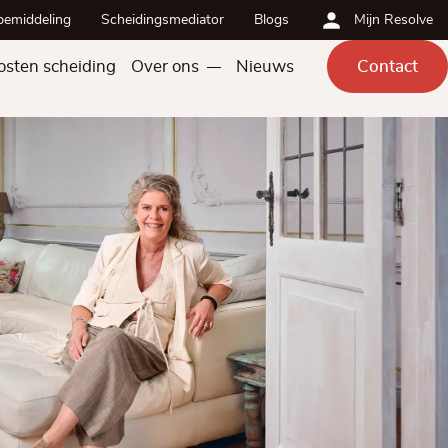
bemiddeling
Scheidingsmediator
Blogs
Mijn Resolve
osten scheiding
Over ons
Nieuws
Contact