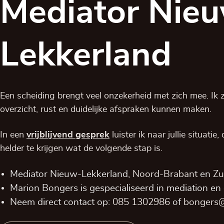
Mediator Nie
Lekkerland
Een scheiding brengt veel onzekerheid met zich mee. Ik zo
overzicht, rust en duidelijke afspraken kunnen maken.
In een
vrijblijvend
gesprek
luister ik naar jullie situatie
helder te krijgen wat de volgende stap is.
Mediator Nieuw-Lekkerland,
Noord-Brabant
en
Zu
Marion Bongers is gespecialiseerd in mediation en
Neem direct contact op:
085 1302986
of
bongers@r