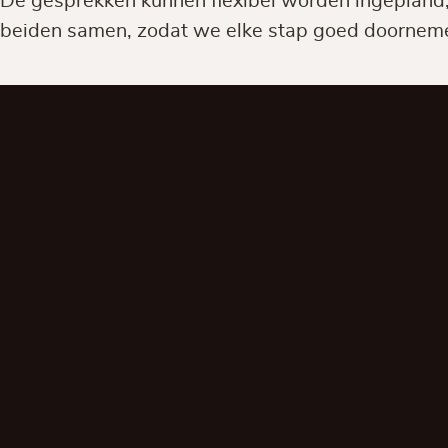
De gesprekken kunnen flexibel worden ingepland, z
beiden samen, zodat we elke stap goed doornem