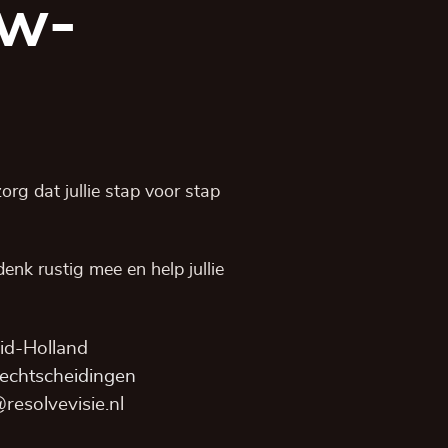
uw-
rg dat jullie stap voor stap
, denk rustig mee en help jullie
id-Holland
 echtscheidingen
esolvevisie.nl