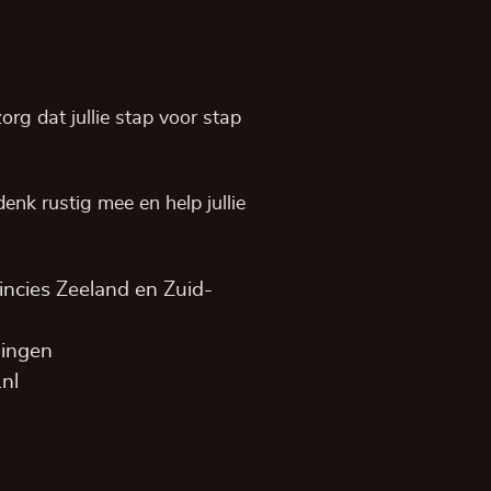
rg dat jullie stap voor stap
, denk rustig mee en help jullie
incies
Zeeland
en
Zuid-
dingen
nl