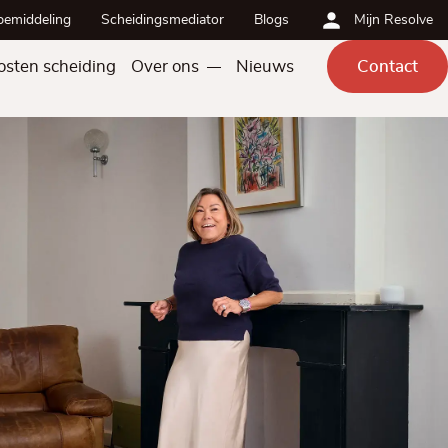
bemiddeling
Scheidingsmediator
Blogs
Mijn Resolve
osten scheiding
Over ons
Nieuws
Contact