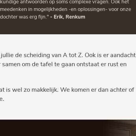
kundige antwoorden op soms complexe vragen. Ook het
meedenken in mogelijkheden -en oplossingen- voor onze
dochter was erg fijn."
- Erik, Renkum
llie de scheiding van A tot Z. Ook is er aandacht
 samen om de tafel te gaan ontstaat er rust en
dat is wel zo makkelijk. We komen er dan achter of
e.