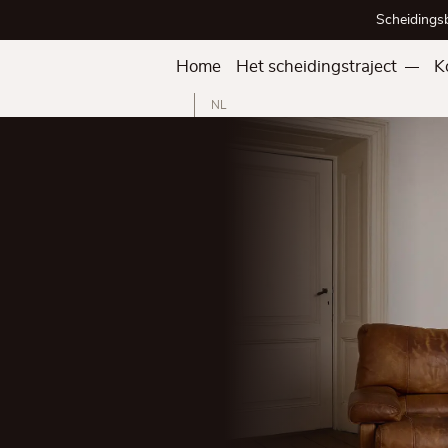
Scheidings
Home
Het scheidingstraject
K
NL