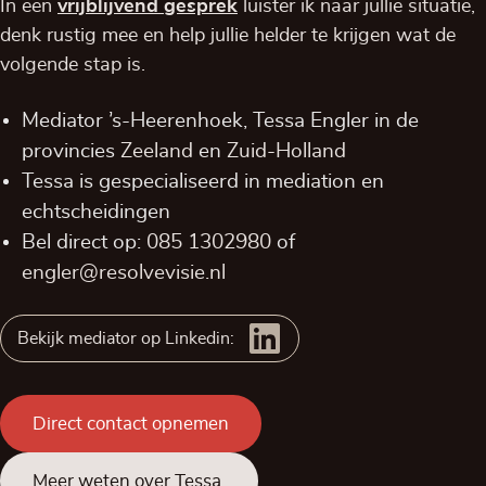
In een
vrijblijvend
gesprek
luister ik naar jullie situatie,
denk rustig mee en help jullie helder te krijgen wat de
volgende stap is.
Mediator ’s-Heerenhoek, Tessa Engler in de
provincies
Zeeland
en
Zuid-Holland
Tessa is gespecialiseerd in mediation en
echtscheidingen
Bel direct op:
085 1302980
of
engler@resolvevisie.nl
Bekijk mediator op Linkedin:
Direct contact opnemen
Meer weten over Tessa