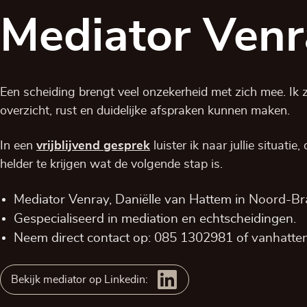
Mediator Venr
Een scheiding brengt veel onzekerheid met zich mee. Ik zo
overzicht, rust en duidelijke afspraken kunnen maken.
In een
vrijblijvend
gesprek
luister ik naar jullie situatie
helder te krijgen wat de volgende stap is.
Mediator Venray, Daniëlle van Hattem in
Noord-Br
Gespecialiseerd in mediation en echtscheidingen.
Neem direct contact op:
085 1302981
of
vanhattem
Bekijk mediator op Linkedin: