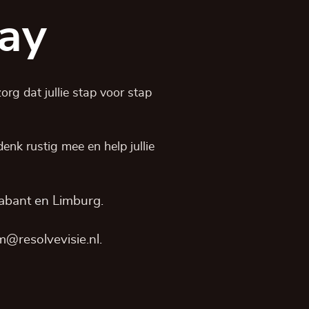
ay
rg dat jullie stap voor stap
, denk rustig mee en help jullie
abant
en
Limburg
.
@resolvevisie.nl
.