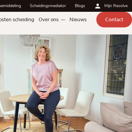
bemiddeling
Scheidingsmediator
Blogs
Mijn Resolve
osten scheiding
Over ons
Nieuws
Contact