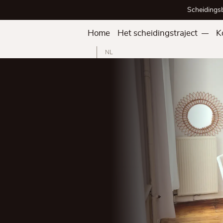
Scheidings
Home
Het scheidingstraject
K
NL