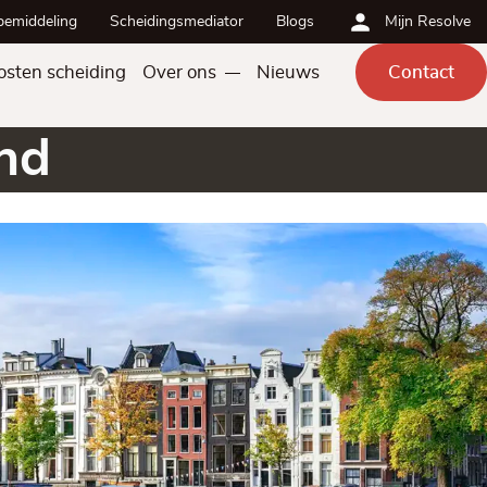
bemiddeling
Scheidingsmediator
Blogs
Mijn Resolve
osten scheiding
Over ons
Nieuws
Contact
nd