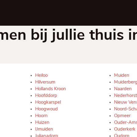
n bij jullie thuis 
Heiloo
Muiden
Hilversum
Muiderber
Hollands Kroon
Naarden
Hoofddorp
Nederhorst
Hoogkarspel
Nieuw Ven
Hoogwoud
Noord-Sch
Hoorn
Opmeer
Huizen
Ouder-Ams
IJmuiden
Ouderkerk 
Julianadorp
Oudorp