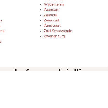
Wijdemeren
Zaandam
Zaandijk
as
Zaanstad
m
Zandvoort
ude
Zuid Scharwoude
Zwanenburg
c
uwd of we ook jullie
n helpen?
gegevens hier achter en we nemen
met je op