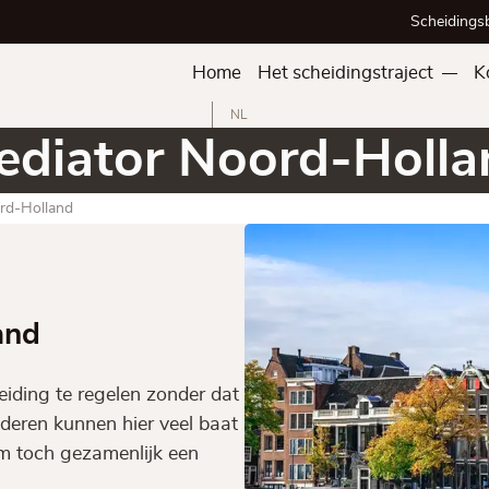
Scheidings
Home
Het scheidingstraject
K
NL
ediator Noord-Holla
rd-Holland
and
iding te regelen zonder dat
inderen kunnen hier veel baat
om toch gezamenlijk een