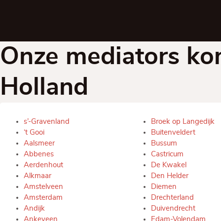
Onze mediators kome
Holland
s’-Gravenland
Broek op Langedijk
‘t Gooi
Buitenveldert
Aalsmeer
Bussum
Abbenes
Castricum
Aerdenhout
De Kwakel
Alkmaar
Den Helder
Amstelveen
Diemen
Amsterdam
Drechterland
Andijk
Duivendrecht
Ankeveen
Edam-Volendam