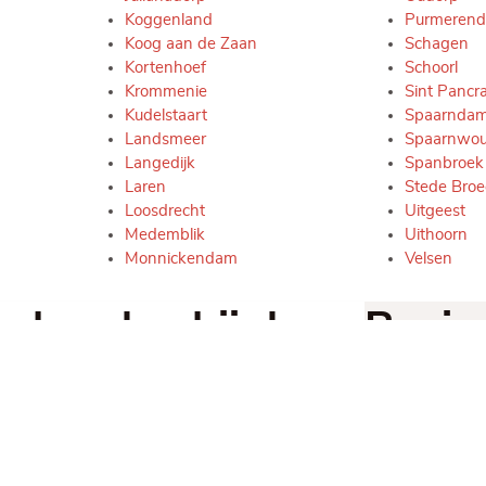
Koggenland
Purmerend
Koog aan de Zaan
Schagen
Kortenhoef
Schoorl
Krommenie
Sint Pancr
Kudelstaart
Spaarnda
Landsmeer
Spaarnwo
Langedijk
Spanbroek
Laren
Stede Broe
Loosdrecht
Uitgeest
Medemblik
Uithoorn
Monnickendam
Velsen
en handen bij de
Benie
d
kunne
Laat je 
voor een vast tarief:
contact 