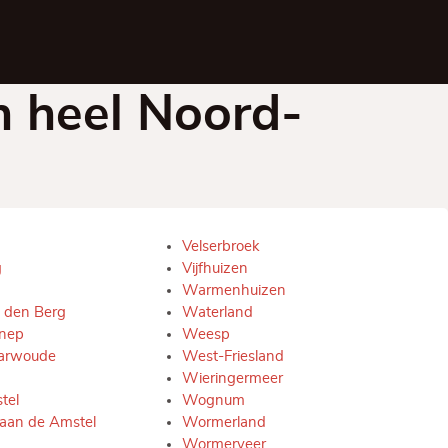
in heel Noord-
Velserbroek
g
Vijfhuizen
Warmenhuizen
 den Berg
Waterland
nep
Weesp
arwoude
West-Friesland
Wieringermeer
tel
Wognum
aan de Amstel
Wormerland
Wormerveer