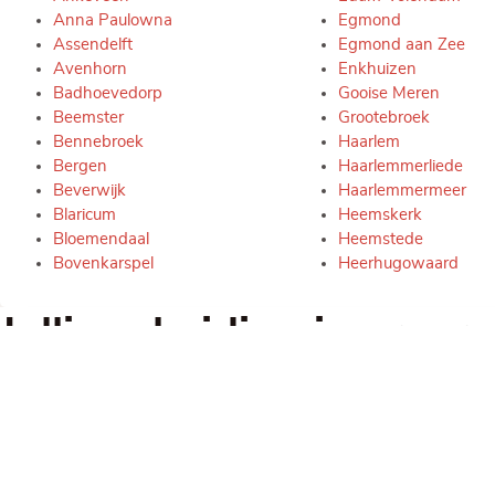
Anna Paulowna
Egmond
Assendelft
Egmond aan Zee
Avenhorn
Enkhuizen
Badhoevedorp
Gooise Meren
Beemster
Grootebroek
Bennebroek
Haarlem
Bergen
Haarlemmerliede
Beverwijk
Haarlemmermeer
Blaricum
Heemskerk
Bloemendaal
Heemstede
Bovenkarspel
Heerhugowaard
Jullie scheiding in ervar
mediator Noord-Hollan
Jullie volledige scheiding geregeld 